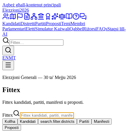
Aqbeż għall-kontenut prinċipali
Elezzjoni
2026
Kandidati
Distretti
Partiti
Proposti
Temi
Membri
Parlamentari
Eletti
Simulatur Każwali
Qabbel
Riżorsi
FAQs
Staqsi lill-
AI
EN
MT
Elezzjoni Ġenerali — 30 ta' Mejju 2026
Fittex
Fittex kandidati, partiti, manifesti u proposti.
Fittex
Kollha
Kandidati
search.filter.districts
Partiti
Manifesti
Proposti