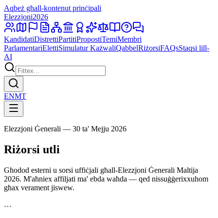
Aqbeż għall-kontenut prinċipali
Elezzjoni
2026
Kandidati
Distretti
Partiti
Proposti
Temi
Membri
Parlamentari
Eletti
Simulatur Każwali
Qabbel
Riżorsi
FAQs
Staqsi lill-
AI
EN
MT
Elezzjoni Ġenerali — 30 ta' Mejju 2026
Riżorsi utli
Għodod esterni u sorsi uffiċjali għall-Elezzjoni Ġenerali Maltija
2026. M'aħniex affiljati ma' ebda waħda — qed nissuġġerixxuhom
għax verament jiswew.
…