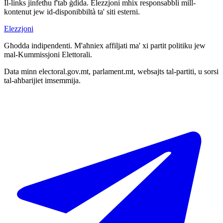
Il-links jinfetħu f'tab ġdida. Elezzjoni mhix responsabbli mill-
kontenut jew id-disponibbiltà ta' siti esterni.
Elezzjoni
Għodda indipendenti. M'aħniex affiljati ma' xi partit politiku jew
mal-Kummissjoni Elettorali.
Data minn electoral.gov.mt, parlament.mt, websajts tal-partiti, u sorsi
tal-aħbarijiet imsemmija.