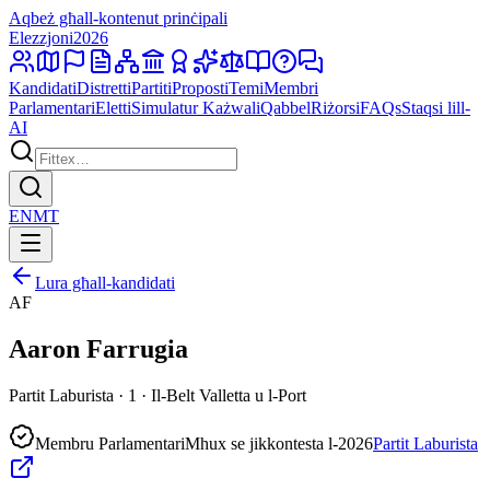
Aqbeż għall-kontenut prinċipali
Elezzjoni
2026
Kandidati
Distretti
Partiti
Proposti
Temi
Membri
Parlamentari
Eletti
Simulatur Każwali
Qabbel
Riżorsi
FAQs
Staqsi lill-
AI
EN
MT
Lura għall-kandidati
AF
Aaron Farrugia
Partit Laburista · 1 · Il-Belt Valletta u l-Port
Membru Parlamentari
Mhux se jikkontesta l-2026
Partit Laburista