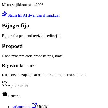
Mhux se jikkontesta l-2026
Staqsi lill-AI dwar dan il-kandidat
Bijografija
Bijografija pendenti reviżjoni editorjali.
Proposti
Għad m'hemm ebda proposta rreġistrata.
Reġistru tas-sorsi
Kull sors li użajna għal dan il-profil, miġbur skont it-tip.
Apr 29, 2026
Uffiċjali
parlament.mt
Uffiċjali