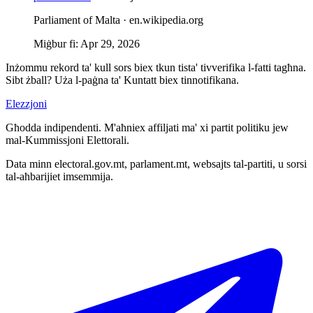
Parliament of Malta ·
en.wikipedia.org
Miġbur fi
:
Apr 29, 2026
Inżommu rekord ta' kull sors biex tkun tista' tivverifika l-fatti tagħna.
Sibt żball? Uża l-paġna ta' Kuntatt biex tinnotifikana.
Elezzjoni
Għodda indipendenti. M'aħniex affiljati ma' xi partit politiku jew
mal-Kummissjoni Elettorali.
Data minn electoral.gov.mt, parlament.mt, websajts tal-partiti, u sorsi
tal-aħbarijiet imsemmija.