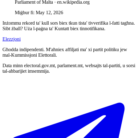
Parliament of Malta ·
en.wikipedia.org
Miġbur fi
:
May 12, 2026
Inżommu rekord ta' kull sors biex tkun tista' tivverifika l-fatti tagħna.
Sibt żball? Uża l-paġna ta' Kuntatt biex tinnotifikana.
Elezzjoni
Għodda indipendenti. M'aħniex affiljati ma' xi partit politiku jew
mal-Kummissjoni Elettorali.
Data minn electoral.gov.mt, parlament.mt, websajts tal-partiti, u sorsi
tal-aħbarijiet imsemmija.