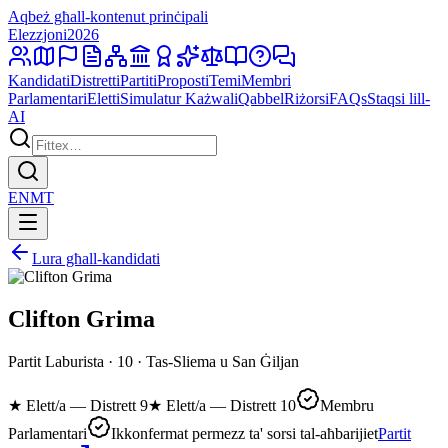
Aqbeż għall-kontenut prinċipali
Elezzjoni
2026
Kandidati
Distretti
Partiti
Proposti
Temi
Membri
Parlamentari
Eletti
Simulatur Każwali
Qabbel
Riżorsi
FAQs
Staqsi lill-
AI
EN
MT
Lura għall-kandidati
Clifton Grima
Partit Laburista · 10 · Tas-Sliema u San Ġiljan
★
Elett/a — Distrett 9
★
Elett/a — Distrett 10
Membru
Parlamentari
Ikkonfermat permezz ta' sorsi tal-aħbarijiet
Partit