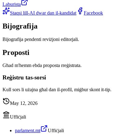
Laburista
Staqsi lill-AI dwar dan il-kandidat
Facebook
Bijografija
Bijografija pendenti reviżjoni editorjali.
Proposti
Għad m'hemm ebda proposta rreġistrata.
Reġistru tas-sorsi
Kull sors li użajna għal dan il-profil, miġbur skont it-tip.
May 12, 2026
Uffiċjali
parlament.mt
Uffiċjali