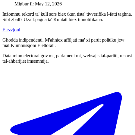
Miġbur fi
:
May 12, 2026
Inżommu rekord ta' kull sors biex tkun tista' tivverifika l-fatti tagħna.
Sibt żball? Uża l-paġna ta' Kuntatt biex tinnotifikana.
Elezzjoni
Għodda indipendenti. M'aħniex affiljati ma' xi partit politiku jew
mal-Kummissjoni Elettorali.
Data minn electoral.gov.mt, parlament.mt, websajts tal-partiti, u sorsi
tal-aħbarijiet imsemmija.