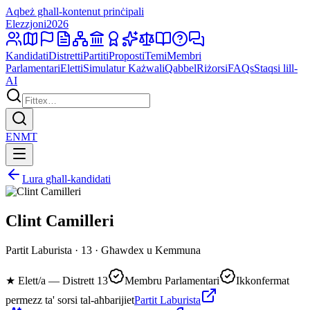
Aqbeż għall-kontenut prinċipali
Elezzjoni
2026
Kandidati
Distretti
Partiti
Proposti
Temi
Membri
Parlamentari
Eletti
Simulatur Każwali
Qabbel
Riżorsi
FAQs
Staqsi lill-
AI
EN
MT
Lura għall-kandidati
Clint Camilleri
Partit Laburista · 13 · Għawdex u Kemmuna
★
Elett/a — Distrett 13
Membru Parlamentari
Ikkonfermat
permezz ta' sorsi tal-aħbarijiet
Partit Laburista