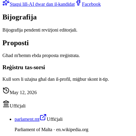
Staqsi lill-AI dwar dan il-kandidat
Facebook
Bijografija
Bijografija pendenti reviżjoni editorjali.
Proposti
Għad m'hemm ebda proposta rreġistrata.
Reġistru tas-sorsi
Kull sors li użajna għal dan il-profil, miġbur skont it-tip.
May 12, 2026
Uffiċjali
parlament.mt
Uffiċjali
Parliament of Malta ·
en.wikipedia.org