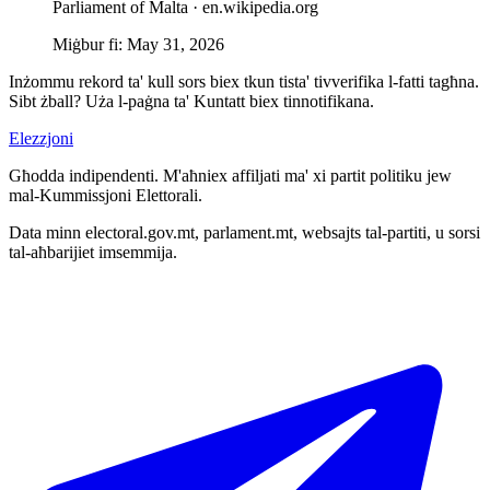
Parliament of Malta ·
en.wikipedia.org
Miġbur fi
:
May 31, 2026
Inżommu rekord ta' kull sors biex tkun tista' tivverifika l-fatti tagħna.
Sibt żball? Uża l-paġna ta' Kuntatt biex tinnotifikana.
Elezzjoni
Għodda indipendenti. M'aħniex affiljati ma' xi partit politiku jew
mal-Kummissjoni Elettorali.
Data minn electoral.gov.mt, parlament.mt, websajts tal-partiti, u sorsi
tal-aħbarijiet imsemmija.