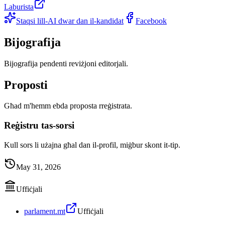
Laburista
Staqsi lill-AI dwar dan il-kandidat
Facebook
Bijografija
Bijografija pendenti reviżjoni editorjali.
Proposti
Għad m'hemm ebda proposta rreġistrata.
Reġistru tas-sorsi
Kull sors li użajna għal dan il-profil, miġbur skont it-tip.
May 31, 2026
Uffiċjali
parlament.mt
Uffiċjali