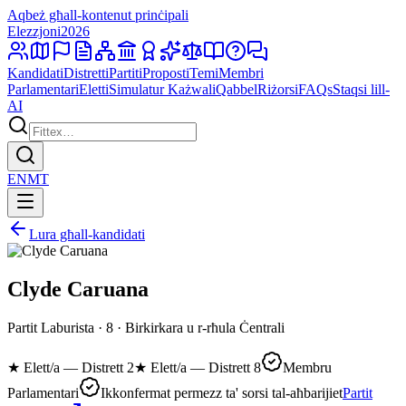
Aqbeż għall-kontenut prinċipali
Elezzjoni
2026
Kandidati
Distretti
Partiti
Proposti
Temi
Membri
Parlamentari
Eletti
Simulatur Każwali
Qabbel
Riżorsi
FAQs
Staqsi lill-
AI
EN
MT
Lura għall-kandidati
Clyde Caruana
Partit Laburista · 8 · Birkirkara u r-rħula Ċentrali
★
Elett/a — Distrett 2
★
Elett/a — Distrett 8
Membru
Parlamentari
Ikkonfermat permezz ta' sorsi tal-aħbarijiet
Partit