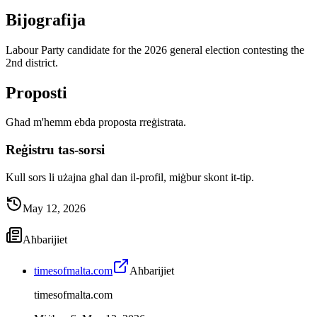
Bijografija
Labour Party candidate for the 2026 general election contesting the
2nd district.
Proposti
Għad m'hemm ebda proposta rreġistrata.
Reġistru tas-sorsi
Kull sors li użajna għal dan il-profil, miġbur skont it-tip.
May 12, 2026
Aħbarijiet
timesofmalta.com
Aħbarijiet
timesofmalta.com