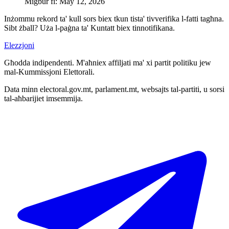
Miġbur fi
:
May 12, 2026
Inżommu rekord ta' kull sors biex tkun tista' tivverifika l-fatti tagħna.
Sibt żball? Uża l-paġna ta' Kuntatt biex tinnotifikana.
Elezzjoni
Għodda indipendenti. M'aħniex affiljati ma' xi partit politiku jew
mal-Kummissjoni Elettorali.
Data minn electoral.gov.mt, parlament.mt, websajts tal-partiti, u sorsi
tal-aħbarijiet imsemmija.