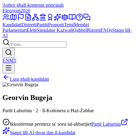
Aqbeż għall-kontenut prinċipali
Elezzjoni
2026
Kandidati
Distretti
Partiti
Proposti
Temi
Membri
Parlamentari
Eletti
Simulatur Każwali
Qabbel
Riżorsi
FAQs
Staqsi lill-
AI
EN
MT
Lura għall-kandidati
Georvin Bugeja
Partit Laburista · 2 · Il-Kottonera u Ħaż-Żabbar
Ikkonfermat permezz ta' sorsi tal-aħbarijiet
Partit Laburista
Staqsi lill-AI dwar dan il-kandidat