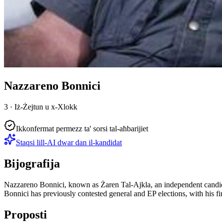
Nazzareno Bonnici
3 · Iż-Żejtun u x-Xlokk
Ikkonfermat permezz ta' sorsi tal-aħbarijiet
Staqsi lill-AI dwar dan il-kandidat
Bijografija
Nazzareno Bonnici, known as Żaren Tal-Ajkla, an independent candidate
Bonnici has previously contested general and EP elections, with his firs
Proposti