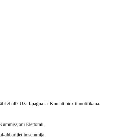
 Sibt żball? Uża l-paġna ta' Kuntatt biex tinnotifikana.
-Kummissjoni Elettorali.
tal-aħbarijiet imsemmija.