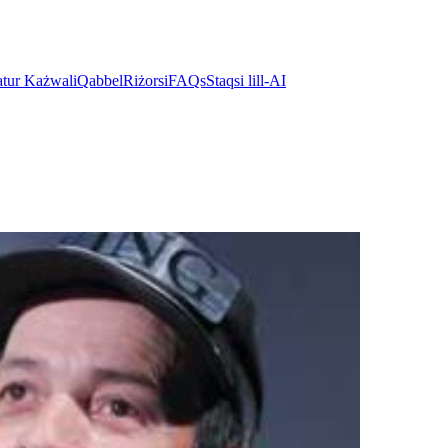
atur Każwali
Qabbel
Riżorsi
FAQs
Staqsi lill-AI