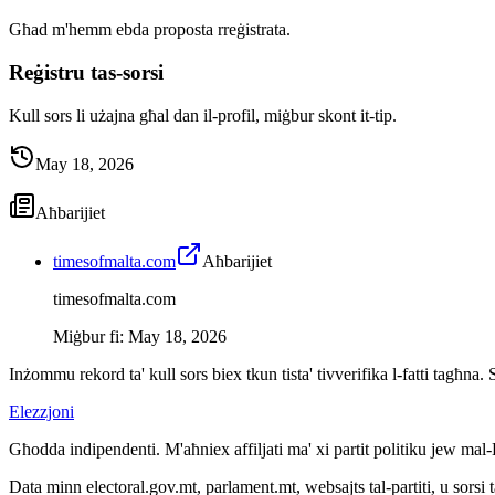
Għad m'hemm ebda proposta rreġistrata.
Reġistru tas-sorsi
Kull sors li użajna għal dan il-profil, miġbur skont it-tip.
May 18, 2026
Aħbarijiet
timesofmalta.com
Aħbarijiet
timesofmalta.com
Miġbur fi
:
May 18, 2026
Inżommu rekord ta' kull sors biex tkun tista' tivverifika l-fatti tagħna.
Elezzjoni
Għodda indipendenti. M'aħniex affiljati ma' xi partit politiku jew mal
Data minn electoral.gov.mt, parlament.mt, websajts tal-partiti, u sorsi 