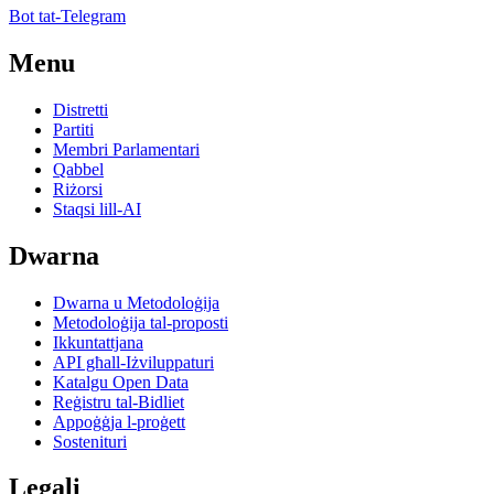
Bot tat-Telegram
Menu
Distretti
Partiti
Membri Parlamentari
Qabbel
Riżorsi
Staqsi lill-AI
Dwarna
Dwarna u Metodoloġija
Metodoloġija tal-proposti
Ikkuntattjana
API għall-Iżviluppaturi
Katalgu Open Data
Reġistru tal-Bidliet
Appoġġja l-proġett
Sostenituri
Legali