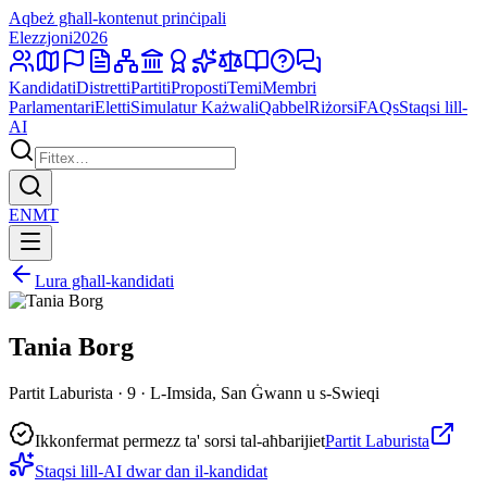
Aqbeż għall-kontenut prinċipali
Elezzjoni
2026
Kandidati
Distretti
Partiti
Proposti
Temi
Membri
Parlamentari
Eletti
Simulatur Każwali
Qabbel
Riżorsi
FAQs
Staqsi lill-
AI
EN
MT
Lura għall-kandidati
Tania Borg
Partit Laburista · 9 · L-Imsida, San Ġwann u s-Swieqi
Ikkonfermat permezz ta' sorsi tal-aħbarijiet
Partit Laburista
Staqsi lill-AI dwar dan il-kandidat