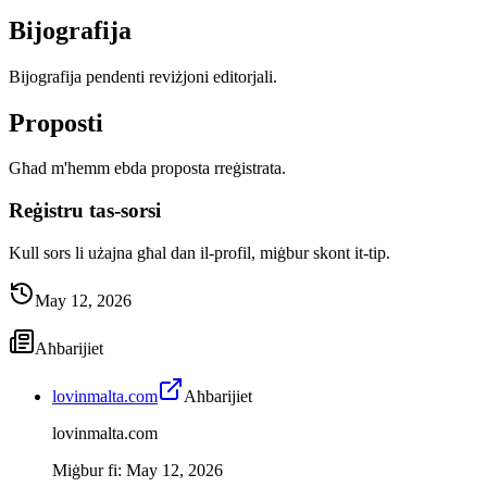
Bijografija
Bijografija pendenti reviżjoni editorjali.
Proposti
Għad m'hemm ebda proposta rreġistrata.
Reġistru tas-sorsi
Kull sors li użajna għal dan il-profil, miġbur skont it-tip.
May 12, 2026
Aħbarijiet
lovinmalta.com
Aħbarijiet
lovinmalta.com
Miġbur fi
:
May 12, 2026