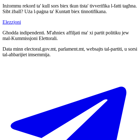
Inżommu rekord ta' kull sors biex tkun tista' tivverifika l-fatti tagħna.
Sibt żball? Uża l-paġna ta' Kuntatt biex tinnotifikana.
Elezzjoni
Għodda indipendenti. M'aħniex affiljati ma' xi partit politiku jew
mal-Kummissjoni Elettorali.
Data minn electoral.gov.mt, parlament.mt, websajts tal-partiti, u sorsi
tal-aħbarijiet imsemmija.