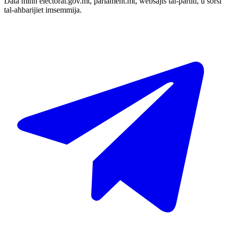
Data minn electoral.gov.mt, parlament.mt, websajts tal-partiti, u sorsi
tal-aħbarijiet imsemmija.