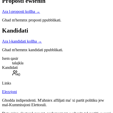
Proposti ewlenin
Ara l-proposti kollha
→
Għad m'hemmx proposti ppubblikati.
Kandidati
Ara l-kandidati kollha
→
Għad m'hemmx kandidati ppubblikati.
Isem qasir
talajkla
Kandidati
0
Links
Elezzjoni
Għodda indipendenti. M'aħniex affiljati ma' xi partit politiku jew
mal-Kummissjoni Elettorali.