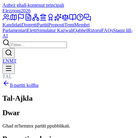
Aqbeż għall-kontenut prinċipali
Elezzjoni
2026
Kandidati
Distretti
Partiti
Proposti
Temi
Membri
Parlamentari
Eletti
Simulatur Każwali
Qabbel
Riżorsi
FAQs
Staqsi lill-
AI
EN
MT
TAL
Il-partiti kollha
Tal-Ajkla
Dwar
Għad m'hemmx partiti ppubblikati.