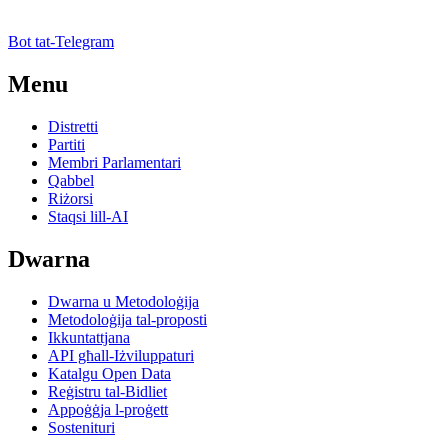
Bot tat-Telegram
Menu
Distretti
Partiti
Membri Parlamentari
Qabbel
Riżorsi
Staqsi lill-AI
Dwarna
Dwarna u Metodoloġija
Metodoloġija tal-proposti
Ikkuntattjana
API għall-Iżviluppaturi
Katalgu Open Data
Reġistru tal-Bidliet
Appoġġja l-proġett
Sostenituri