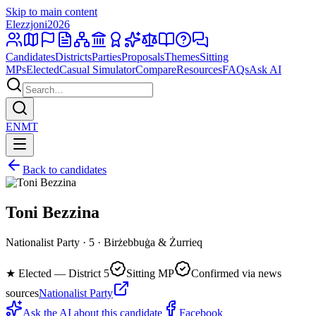
Skip to main content
Elezzjoni
2026
Candidates
Districts
Parties
Proposals
Themes
Sitting
MPs
Elected
Casual Simulator
Compare
Resources
FAQs
Ask AI
EN
MT
Back to candidates
Toni Bezzina
Nationalist Party · 5 · Birżebbuġa & Żurrieq
★
Elected — District 5
Sitting MP
Confirmed via news
sources
Nationalist Party
Ask the AI about this candidate
Facebook