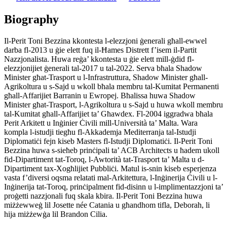
Biography
Il-Perit Toni Bezzina kkontesta l-elezzjoni ġenerali għall-ewwel
darba fl-2013 u ġie elett fuq il-Ħames Distrett f’isem il-Partit
Nazzjonalista. Huwa reġa’ kkontesta u ġie elett mill-ġdid fl-
elezzjonijiet ġenerali tal-2017 u tal-2022. Serva bħala Shadow
Minister għat-Trasport u l-Infrastruttura, Shadow Minister għall-
Agrikoltura u s-Sajd u wkoll bħala membru tal-Kumitat Permanenti
għall-Affarijiet Barranin u Ewropej. Bħalissa huwa Shadow
Minister għat-Trasport, l-Agrikoltura u s-Sajd u huwa wkoll membru
tal-Kumitat għall-Affarijiet ta’ Għawdex. Fl-2004 iggradwa bħala
Perit Arkitett u Inġinier Ċivili mill-Università ta’ Malta. Wara
kompla l-istudji tiegħu fl-Akkademja Mediterranja tal-Istudji
Diplomatiċi fejn kiseb Masters fl-Istudji Diplomatiċi. Il-Perit Toni
Bezzina huwa s-sieħeb prinċipali ta’ ACB Architects u ħadem ukoll
fid-Dipartiment tat-Toroq, l-Awtorità tat-Trasport ta’ Malta u d-
Dipartiment tax-Xogħlijiet Pubbliċi. Matul is-snin kiseb esperjenza
vasta f’diversi oqsma relatati mal-Arkitettura, l-Inġinerija Ċivili u l-
Inġinerija tat-Toroq, prinċipalment fid-disinn u l-implimentazzjoni ta’
proġetti nazzjonali fuq skala kbira. Il-Perit Toni Bezzina huwa
miżżewweġ lil Josette née Catania u għandhom tifla, Deborah, li
hija miżżewġa lil Brandon Cilia.