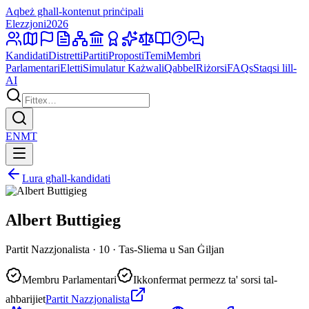
Aqbeż għall-kontenut prinċipali
Elezzjoni
2026
Kandidati
Distretti
Partiti
Proposti
Temi
Membri
Parlamentari
Eletti
Simulatur Każwali
Qabbel
Riżorsi
FAQs
Staqsi lill-
AI
EN
MT
Lura għall-kandidati
Albert Buttigieg
Partit Nazzjonalista · 10 · Tas-Sliema u San Ġiljan
Membru Parlamentari
Ikkonfermat permezz ta' sorsi tal-
aħbarijiet
Partit Nazzjonalista