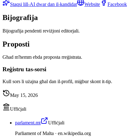
Staqsi lill-AI dwar dan il-kandidat
Website
Facebook
Bijografija
Bijografija pendenti reviżjoni editorjali.
Proposti
Għad m'hemm ebda proposta rreġistrata.
Reġistru tas-sorsi
Kull sors li użajna għal dan il-profil, miġbur skont it-tip.
May 15, 2026
Uffiċjali
parlament.mt
Uffiċjali
Parliament of Malta ·
en.wikipedia.org