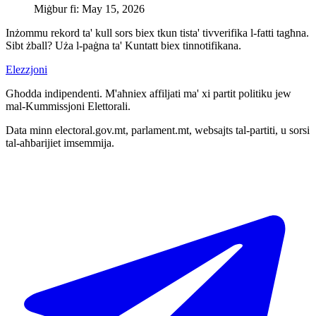
Miġbur fi
:
May 15, 2026
Inżommu rekord ta' kull sors biex tkun tista' tivverifika l-fatti tagħna.
Sibt żball? Uża l-paġna ta' Kuntatt biex tinnotifikana.
Elezzjoni
Għodda indipendenti. M'aħniex affiljati ma' xi partit politiku jew
mal-Kummissjoni Elettorali.
Data minn electoral.gov.mt, parlament.mt, websajts tal-partiti, u sorsi
tal-aħbarijiet imsemmija.