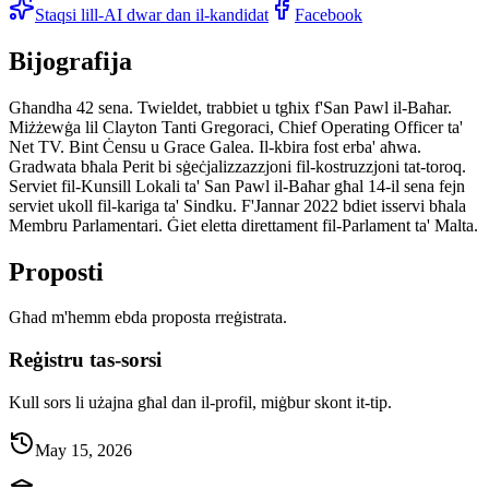
Staqsi lill-AI dwar dan il-kandidat
Facebook
Bijografija
Għandha 42 sena. Twieldet, trabbiet u tgħix f'San Pawl il-Baħar.
Miżżewġa lil Clayton Tanti Gregoraci, Chief Operating Officer ta'
Net TV. Bint Ċensu u Grace Galea. Il-kbira fost erba' aħwa.
Gradwata bħala Perit bi sġeċjalizzazzjoni fil-kostruzzjoni tat-toroq.
Serviet fil-Kunsill Lokali ta' San Pawl il-Baħar għal 14-il sena fejn
serviet ukoll fil-kariga ta' Sindku. F'Jannar 2022 bdiet isservi bħala
Membru Parlamentari. Ġiet eletta direttament fil-Parlament ta' Malta.
Proposti
Għad m'hemm ebda proposta rreġistrata.
Reġistru tas-sorsi
Kull sors li użajna għal dan il-profil, miġbur skont it-tip.
May 15, 2026