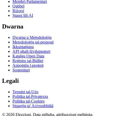
Membri Parlamentari
Qabbel
Riżorsi
Staqsi lill-AI
Dwarna
Dwarna u Metodoloġija
Metodoloġija tal-proposti
Ikkuntattjana
API għall-Iżviluppaturi
Katalgu Open Data
Reġistru tal-Bidliet
Appoġġja l-proġett
Sostenituri
Legali
Termini tal-Użu
Politika tal-Privatezza
Politika tal-Cookies
Stqarrija ta' Aċċessibbiltà
© 2026 Elezzjoni. Data miftuħa, attribuzzjoni meħtieġa.