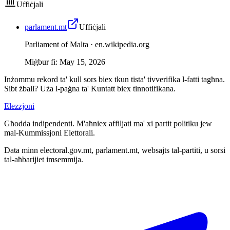
Uffiċjali
parlament.mt
Uffiċjali
Parliament of Malta ·
en.wikipedia.org
Miġbur fi
:
May 15, 2026
Inżommu rekord ta' kull sors biex tkun tista' tivverifika l-fatti tagħna.
Sibt żball? Uża l-paġna ta' Kuntatt biex tinnotifikana.
Elezzjoni
Għodda indipendenti. M'aħniex affiljati ma' xi partit politiku jew
mal-Kummissjoni Elettorali.
Data minn electoral.gov.mt, parlament.mt, websajts tal-partiti, u sorsi
tal-aħbarijiet imsemmija.