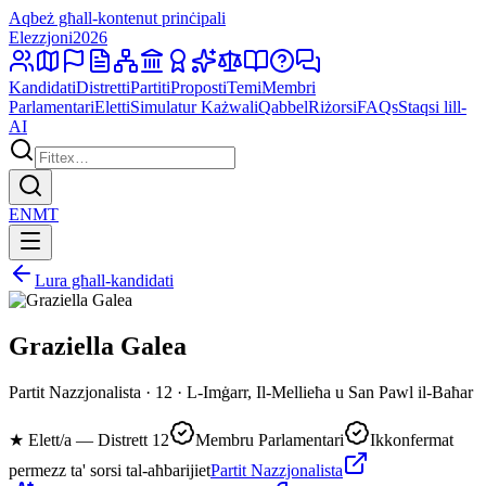
Aqbeż għall-kontenut prinċipali
Elezzjoni
2026
Kandidati
Distretti
Partiti
Proposti
Temi
Membri
Parlamentari
Eletti
Simulatur Każwali
Qabbel
Riżorsi
FAQs
Staqsi lill-
AI
EN
MT
Lura għall-kandidati
Graziella Galea
Partit Nazzjonalista · 12 · L-Imġarr, Il-Mellieħa u San Pawl il-Baħar
★
Elett/a — Distrett 12
Membru Parlamentari
Ikkonfermat
permezz ta' sorsi tal-aħbarijiet
Partit Nazzjonalista