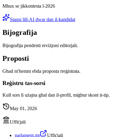
Mhux se jikkontesta l-2026
Staqsi lill-AI dwar dan il-kandidat
Bijografija
Bijografija pendenti reviżjoni editorjali.
Proposti
Għad m'hemm ebda proposta rreġistrata.
Reġistru tas-sorsi
Kull sors li użajna għal dan il-profil, miġbur skont it-tip.
May 01, 2026
Uffiċjali
parlament.mt
Uffiċjali