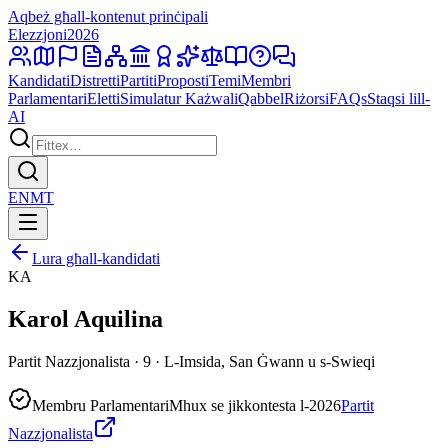
Aqbeż għall-kontenut prinċipali
Elezzjoni
2026
Kandidati
Distretti
Partiti
Proposti
Temi
Membri
Parlamentari
Eletti
Simulatur Każwali
Qabbel
Riżorsi
FAQs
Staqsi lill-
AI
EN
MT
Lura għall-kandidati
KA
Karol Aquilina
Partit Nazzjonalista · 9 · L-Imsida, San Ġwann u s-Swieqi
Membru Parlamentari
Mhux se jikkontesta l-2026
Partit
Nazzjonalista