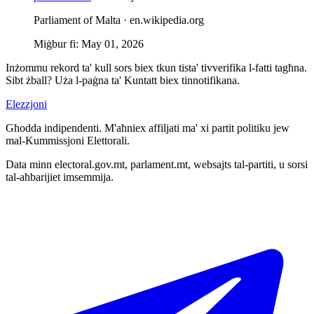
Parliament of Malta ·
en.wikipedia.org
Miġbur fi
:
May 01, 2026
Inżommu rekord ta' kull sors biex tkun tista' tivverifika l-fatti tagħna.
Sibt żball? Uża l-paġna ta' Kuntatt biex tinnotifikana.
Elezzjoni
Għodda indipendenti. M'aħniex affiljati ma' xi partit politiku jew
mal-Kummissjoni Elettorali.
Data minn electoral.gov.mt, parlament.mt, websajts tal-partiti, u sorsi
tal-aħbarijiet imsemmija.