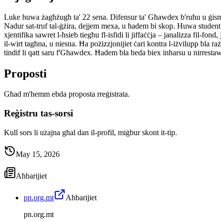
Luke huwa żagħżugħ ta' 22 sena. Difensur ta' Għawdex b'ruħu u ġismu l
Nadur sat-truf tal-ġżira, dejjem mexa, u ħadem bi skop. Huwa student tal
xjentifika sawret l-ħsieb tiegħu fl-isfidi li jiffaċċja – janalizza fil-fo
il-wirt tagħna, u niesna. Ħa pożizzjonijiet ċari kontra l-iżvilupp bla
tindif li qatt saru f'Għawdex. Ħadem bla heda biex inħarsu u nirresta
Proposti
Għad m'hemm ebda proposta rreġistrata.
Reġistru tas-sorsi
Kull sors li użajna għal dan il-profil, miġbur skont it-tip.
May 15, 2026
Aħbarijiet
pn.org.mt
Aħbarijiet
pn.org.mt