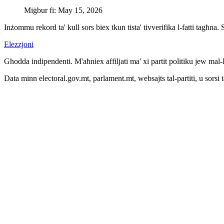
Miġbur fi
:
May 15, 2026
Inżommu rekord ta' kull sors biex tkun tista' tivverifika l-fatti tagħna.
Elezzjoni
Għodda indipendenti. M'aħniex affiljati ma' xi partit politiku jew mal
Data minn electoral.gov.mt, parlament.mt, websajts tal-partiti, u sorsi 