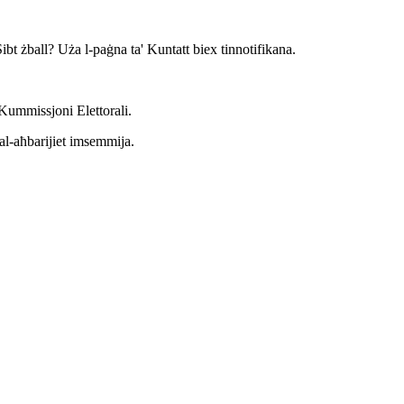
 Sibt żball? Uża l-paġna ta' Kuntatt biex tinnotifikana.
-Kummissjoni Elettorali.
tal-aħbarijiet imsemmija.