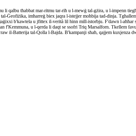
i qalbu tħabbat mar-ritmu tar-riħ u l-mewġ tal-gżira, u l-impenn tiegħ
-Ġeofiżika, imħarreġ biex jaqra l-istejjer moħbija tad-dinja. Tgħallem li 
nd, jaġixxi b'kawtela u jfittex il-verità lil hinn mill-istorbju. F'dawn l-a
 rażan f'Kemmuna, u l-qerda li daqt se ssofri Triq Marsalforn. Tkellem f
wraw il-Batterija tal-Qolla l-Bajda. B'kampanji sħaħ, qajjem kuxjenza d