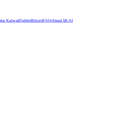
atur Każwali
Qabbel
Riżorsi
FAQs
Staqsi lill-AI