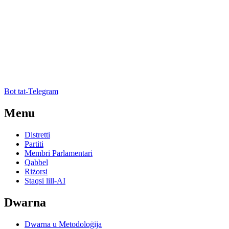
Bot tat-Telegram
Menu
Distretti
Partiti
Membri Parlamentari
Qabbel
Riżorsi
Staqsi lill-AI
Dwarna
Dwarna u Metodoloġija