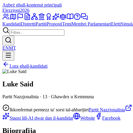
Aqbeż għall-kontenut prinċipali
Elezzjoni
2026
Kandidati
Distretti
Partiti
Proposti
Temi
Membri Parlamentari
Eletti
Simul
EN
MT
Lura għall-kandidati
Luke Said
Partit Nazzjonalista · 13 · Għawdex u Kemmuna
Ikkonfermat permezz ta' sorsi tal-aħbarijiet
Partit Nazzjonalista
Staqsi lill-AI dwar dan il-kandidat
Website
Facebook
Bijografija