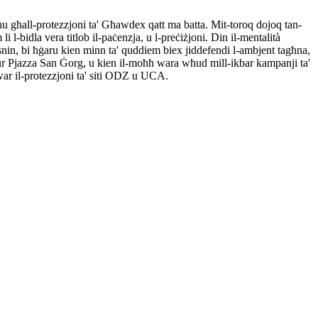
u għall-protezzjoni ta' Għawdex qatt ma batta. Mit-toroq dojoq tan-
l-bidla vera titlob il-paċenzja, u l-preċiżjoni. Din il-mentalità
ħħar snin, bi ħġaru kien minn ta' quddiem biex jiddefendi l-ambjent tagħna,
avur Pjazza San Ġorg, u kien il-moħħ wara wħud mill-ikbar kampanji ta'
war il-protezzjoni ta' siti ODZ u UCA.