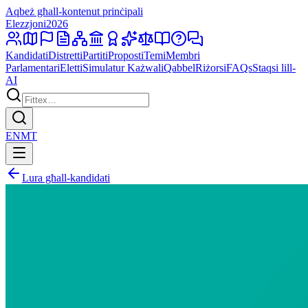
Aqbeż għall-kontenut prinċipali
Elezzjoni
2026
Kandidati
Distretti
Partiti
Proposti
Temi
Membri
Parlamentari
Eletti
Simulatur Każwali
Qabbel
Riżorsi
FAQs
Staqsi lill-
AI
EN
MT
Lura għall-kandidati