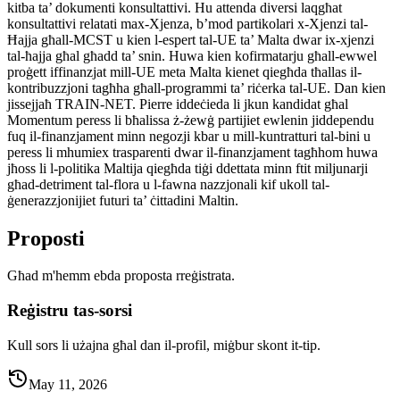
kitba ta’ dokumenti konsultattivi. Hu attenda diversi laqgħat
konsultattivi relatati max-Xjenza, b’mod partikolari x-Xjenzi tal-
Ħajja għall-MCST u kien l-espert tal-UE ta’ Malta dwar ix-xjenzi
tal-ħajja għal għadd ta’ snin. Huwa kien kofirmatarju għall-ewwel
proġett iffinanzjat mill-UE meta Malta kienet qiegħda tħallas il-
kontribuzzjoni tagħha għall-programmi ta’ riċerka tal-UE. Dan kien
jissejjaħ TRAIN-NET. Pierre iddeċieda li jkun kandidat għal
Momentum peress li bħalissa ż-żewġ partijiet ewlenin jiddependu
fuq il-finanzjament minn negozji kbar u mill-kuntratturi tal-bini u
peress li mhumiex trasparenti dwar il-finanzjament tagħhom huwa
jħoss li l-politika Maltija qiegħda tiġi ddettata minn ftit miljunarji
għad-detriment tal-flora u l-fawna nazzjonali kif ukoll tal-
ġenerazzjonijiet futuri ta’ ċittadini Maltin.
Proposti
Għad m'hemm ebda proposta rreġistrata.
Reġistru tas-sorsi
Kull sors li użajna għal dan il-profil, miġbur skont it-tip.
May 11, 2026