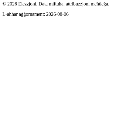
© 2026 Elezzjoni. Data miftuħa, attribuzzjoni meħtieġa.
L-aħħar aġġornament
:
2026-08-06