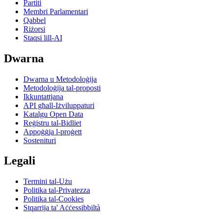
Partiti
Membri Parlamentari
Qabbel
Riżorsi
Staqsi lill-AI
Dwarna
Dwarna u Metodoloġija
Metodoloġija tal-proposti
Ikkuntattjana
API għall-Iżviluppaturi
Katalgu Open Data
Reġistru tal-Bidliet
Appoġġja l-proġett
Sostenituri
Legali
Termini tal-Użu
Politika tal-Privatezza
Politika tal-Cookies
Stqarrija ta' Aċċessibbiltà