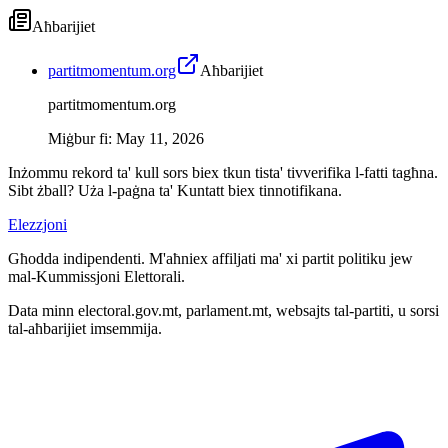
Aħbarijiet
partitmomentum.org
Aħbarijiet
partitmomentum.org
Miġbur fi
:
May 11, 2026
Inżommu rekord ta' kull sors biex tkun tista' tivverifika l-fatti tagħna.
Sibt żball? Uża l-paġna ta' Kuntatt biex tinnotifikana.
Elezzjoni
Għodda indipendenti. M'aħniex affiljati ma' xi partit politiku jew
mal-Kummissjoni Elettorali.
Data minn electoral.gov.mt, parlament.mt, websajts tal-partiti, u sorsi
tal-aħbarijiet imsemmija.