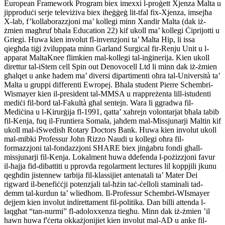
European Framework Program biex imexxi l-proġett Xjenza Malta u
jipproduċi serje televiżiva biex iħeġġeġ lit-tfal fix-Xjenza, imsejħa
X-lab, f’kollaborazzjoni ma’ kollegi minn Xandir Malta (dak iż-
żmien magħruf bħala Education 22) kif ukoll ma’ kollegi Ċiprijotti u
Griegi. Huwa kien involut fl-invenzjoni ta’ Malta Hip, li issa
qiegħda tiġi żviluppata minn Garland Surgical fir-Renju Unit u l-
apparat MaltaKnee flimkien mal-kollegi tal-inġinerija. Kien ukoll
direttur tal-iStem cell Spin out Denovocell Ltd li minn dak iż-żmien
għalqet u anke ħadem ma’ diversi dipartimenti oħra tal-Università ta’
Malta u gruppi differenti Ewropej. Bħala student Pierre Schembri-
Wismayer kien il-president tal-MMSA u rrappreżenta lill-istudenti
mediċi fil-bord tal-Fakultà għal sentejn. Wara li ggradwa fil-
Mediċina u l-Kirurġija fl-1991, qatta’ xahrejn volontarjat bħala tabib
fil-Kenja, fuq il-Fruntiera Somala, jaħdem mal-Missjunarji Maltin kif
ukoll mal-iSwedish Rotary Doctors Bank. Huwa kien involut ukoll
mal-mibki Professur John Rizzo Naudi u kollegi oħra fil-
formazzjoni tal-fondazzjoni SHARE biex jinġabru fondi għall-
missjunarji fil-Kenja. Lokalment huwa ddefenda l-pożizzjoni favur
il-ħajja fid-dibattiti u pprovda regolarment lectures lil koppjili jkunu
qegħdin jistennew tarbija fil-klassijiet antenatali ta’ Mater Dei
rigward il-benefiċċji potenzjali tal-ħżin taċ-ċelloli staminali tad-
demm tal-kurdun ta’ wliedhom. Il-Professur Schembri-WIsmayer
dejjem kien involut indirettament fil-politika. Dan billi attenda l-
laqgħat “tan-nurmi” fl-adoloxxenza tiegħu. Minn dak iż-żmien ’il
hawn huwa f'ċerta okkażjonijiet kien involut mal-AD u anke fil-