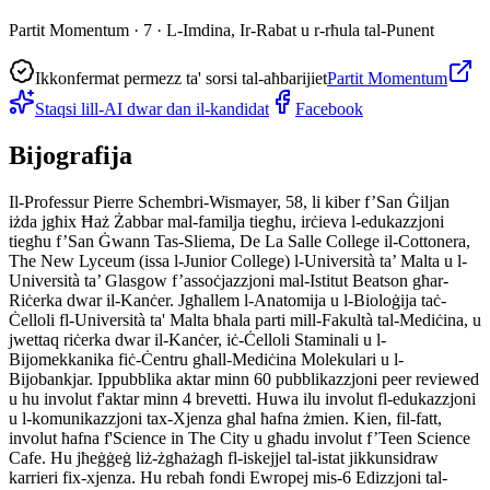
Partit Momentum · 7 · L-Imdina, Ir-Rabat u r-rħula tal-Punent
Ikkonfermat permezz ta' sorsi tal-aħbarijiet
Partit Momentum
Staqsi lill-AI dwar dan il-kandidat
Facebook
Bijografija
Il-Professur Pierre Schembri-Wismayer, 58, li kiber f’San Ġiljan
iżda jgħix Ħaż Żabbar mal-familja tiegħu, irċieva l-edukazzjoni
tiegħu f’San Ġwann Tas-Sliema, De La Salle College il-Cottonera,
The New Lyceum (issa l-Junior College) l-Università ta’ Malta u l-
Università ta’ Glasgow f’assoċjazzjoni mal-Istitut Beatson għar-
Riċerka dwar il-Kanċer. Jgħallem l-Anatomija u l-Bioloġija taċ-
Ċelloli fl-Università ta' Malta bħala parti mill-Fakultà tal-Mediċina, u
jwettaq riċerka dwar il-Kanċer, iċ-Ċelloli Staminali u l-
Bijomekkanika fiċ-Ċentru għall-Mediċina Molekulari u l-
Bijobankjar. Ippubblika aktar minn 60 pubblikazzjoni peer reviewed
u hu involut f'aktar minn 4 brevetti. Huwa ilu involut fl-edukazzjoni
u l-komunikazzjoni tax-Xjenza għal ħafna żmien. Kien, fil-fatt,
involut ħafna f'Science in The City u għadu involut f’Teen Science
Cafe. Hu jħeġġeġ liż-żgħażagħ fl-iskejjel tal-istat jikkunsidraw
karrieri fix-xjenza. Hu rebaħ fondi Ewropej mis-6 Edizzjoni tal-