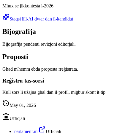
Mhux se jikkontesta l-2026
Staqsi lill-AI dwar dan il-kandidat
Bijografija
Bijografija pendenti reviżjoni editorjali.
Proposti
Għad m'hemm ebda proposta rreġistrata.
Reġistru tas-sorsi
Kull sors li użajna għal dan il-profil, miġbur skont it-tip.
May 01, 2026
Uffiċjali
parlament.mt
Uffiċjali