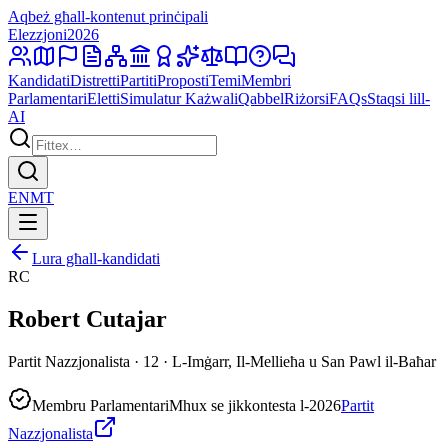
Aqbeż għall-kontenut prinċipali
Elezzjoni
2026
Kandidati
Distretti
Partiti
Proposti
Temi
Membri
Parlamentari
Eletti
Simulatur Każwali
Qabbel
Riżorsi
FAQs
Staqsi lill-
AI
EN
MT
Lura għall-kandidati
RC
Robert Cutajar
Partit Nazzjonalista · 12 · L-Imġarr, Il-Mellieħa u San Pawl il-Baħar
Membru Parlamentari
Mhux se jikkontesta l-2026
Partit
Nazzjonalista