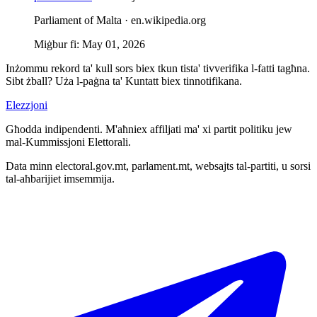
Parliament of Malta ·
en.wikipedia.org
Miġbur fi
:
May 01, 2026
Inżommu rekord ta' kull sors biex tkun tista' tivverifika l-fatti tagħna.
Sibt żball? Uża l-paġna ta' Kuntatt biex tinnotifikana.
Elezzjoni
Għodda indipendenti. M'aħniex affiljati ma' xi partit politiku jew
mal-Kummissjoni Elettorali.
Data minn electoral.gov.mt, parlament.mt, websajts tal-partiti, u sorsi
tal-aħbarijiet imsemmija.