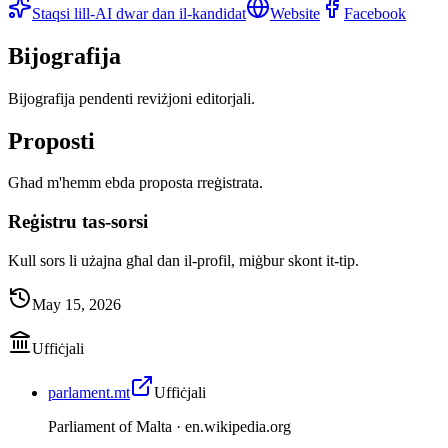
Staqsi lill-AI dwar dan il-kandidat
Website
Facebook
Bijografija
Bijografija pendenti reviżjoni editorjali.
Proposti
Għad m'hemm ebda proposta rreġistrata.
Reġistru tas-sorsi
Kull sors li użajna għal dan il-profil, miġbur skont it-tip.
May 15, 2026
Uffiċjali
parlament.mt
Uffiċjali
Parliament of Malta ·
en.wikipedia.org