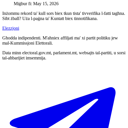
Miġbur fi
:
May 15, 2026
Inżommu rekord ta' kull sors biex tkun tista' tivverifika l-fatti tagħna.
Sibt żball? Uża l-paġna ta' Kuntatt biex tinnotifikana.
Elezzjoni
Għodda indipendenti. M'aħniex affiljati ma' xi partit politiku jew
mal-Kummissjoni Elettorali.
Data minn electoral.gov.mt, parlament.mt, websajts tal-partiti, u sorsi
tal-aħbarijiet imsemmija.