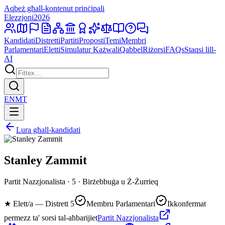
Aqbeż għall-kontenut prinċipali
Elezzjoni
2026
Kandidati
Distretti
Partiti
Proposti
Temi
Membri
Parlamentari
Eletti
Simulatur Każwali
Qabbel
Riżorsi
FAQs
Staqsi lill-
AI
EN
MT
Lura għall-kandidati
Stanley Zammit
Partit Nazzjonalista · 5 · Birżebbuġa u Ż-Żurrieq
★
Elett/a — Distrett 5
Membru Parlamentari
Ikkonfermat
permezz ta' sorsi tal-aħbarijiet
Partit Nazzjonalista