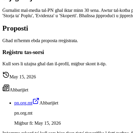
Ġurnalist mal-media tal-PN għal iktar minn 30 sena. Awtur tal-kotba 
'Storja ta' Poplu', 'Evidenza' u 'Skoperti'. Bħalissa jipproduċi u jip
Proposti
Għad m'hemm ebda proposta rreġistrata.
Reġistru tas-sorsi
Kull sors li użajna għal dan il-profil, miġbur skont it-tip.
May 15, 2026
Aħbarijiet
pn.org.mt
Aħbarijiet
pn.org.mt
Miġbur fi
:
May 15, 2026