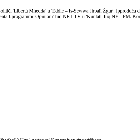
politiċi 'Libertà Mhedda' u 'Eddie – Is-Sewwa Jirbaħ Żgur'. Ipproduċa
preżenta l-programmi 'Opinjoni' fuq NET TV u 'Kuntatt' fuq NET FM. Kontr