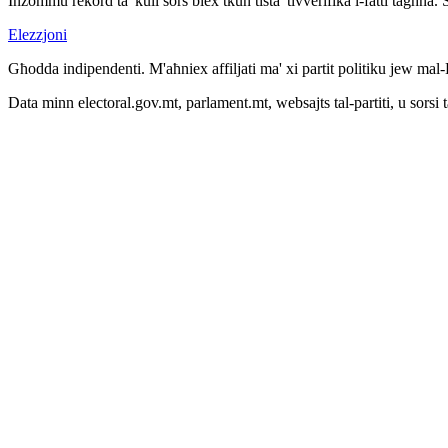
Inżommu rekord ta' kull sors biex tkun tista' tivverifika l-fatti tagħna.
Elezzjoni
Għodda indipendenti. M'aħniex affiljati ma' xi partit politiku jew mal
Data minn electoral.gov.mt, parlament.mt, websajts tal-partiti, u sorsi 