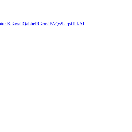
atur Każwali
Qabbel
Riżorsi
FAQs
Staqsi lill-AI