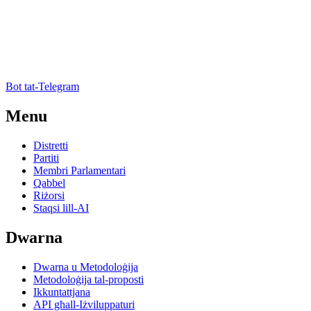
Bot tat-Telegram
Menu
Distretti
Partiti
Membri Parlamentari
Qabbel
Riżorsi
Staqsi lill-AI
Dwarna
Dwarna u Metodoloġija
Metodoloġija tal-proposti
Ikkuntattjana
API għall-Iżviluppaturi