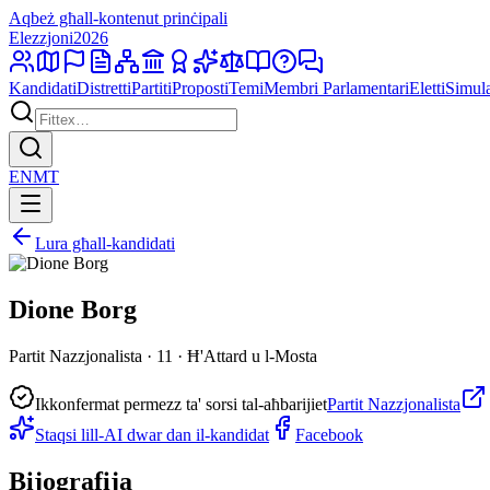
Aqbeż għall-kontenut prinċipali
Elezzjoni
2026
Kandidati
Distretti
Partiti
Proposti
Temi
Membri Parlamentari
Eletti
Simul
EN
MT
Lura għall-kandidati
Dione Borg
Partit Nazzjonalista · 11 · Ħ'Attard u l-Mosta
Ikkonfermat permezz ta' sorsi tal-aħbarijiet
Partit Nazzjonalista
Staqsi lill-AI dwar dan il-kandidat
Facebook
Bijografija