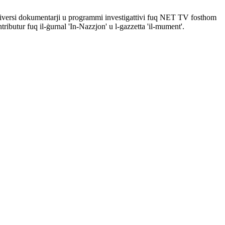
 diversi dokumentarji u programmi investigattivi fuq NET TV fosthom
ibutur fuq il-ġurnal 'In-Nazzjon' u l-gazzetta 'il-mument'.