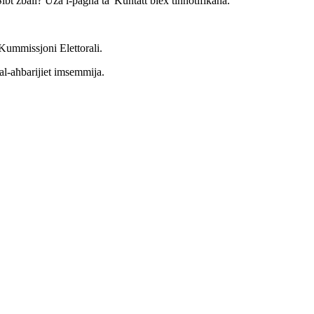
 Sibt żball? Uża l-paġna ta' Kuntatt biex tinnotifikana.
-Kummissjoni Elettorali.
tal-aħbarijiet imsemmija.