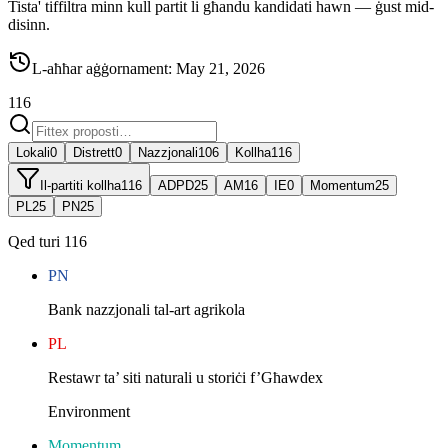
Tista' tiffiltra minn kull partit li għandu kandidati hawn — ġust mid-
disinn.
L-aħħar aġġornament
:
May 21, 2026
116
Lokali
0
Distrett
0
Nazzjonali
106
Kollha
116
Il-partiti kollha
116
ADPD
25
AM
16
IE
0
Momentum
25
PL
25
PN
25
Qed turi 116
PN
Bank nazzjonali tal-art agrikola
PL
Restawr ta’ siti naturali u storiċi f’Għawdex
Environment
Momentum