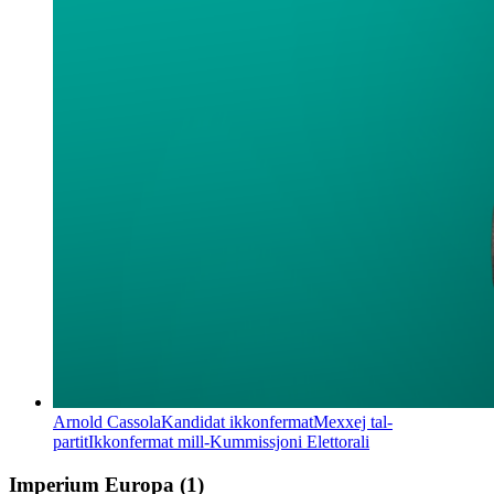
Arnold Cassola
Kandidat ikkonfermat
Mexxej tal-
partit
Ikkonfermat mill-Kummissjoni Elettorali
Imperium Europa
(
1
)