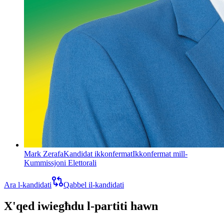
Mark Zerafa
Kandidat ikkonfermat
Ikkonfermat mill-
Kummissjoni Elettorali
Ara l-kandidati
Qabbel il-kandidati
X'qed iwiegħdu l-partiti hawn