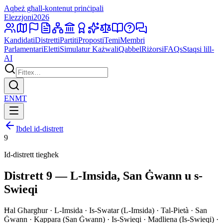
Aqbeż għall-kontenut prinċipali
Elezzjoni
2026
Kandidati
Distretti
Partiti
Proposti
Temi
Membri
Parlamentari
Eletti
Simulatur Każwali
Qabbel
Riżorsi
FAQs
Staqsi lill-
AI
EN
MT
Ibdel id-distrett
9
Id-distrett tiegħek
Distrett 9 — L-Imsida, San Ġwann u s-
Swieqi
Ħal Għargħur · L-Imsida · Is-Swatar (L-Imsida) · Tal-Pietà · San
Ġwann · Kappara (San Ġwann) · Is-Swieqi · Madliena (Is-Swieqi) ·