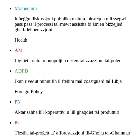
Momentum
Inħeġġu diskussjoni pubblika matura, bir-reqqa u li ssegwi
pass pass il-proċessi tal-mewt assistita bi żmien biżżejjed
għad-deliberazzjoni
Health
AM
Liġijiet kontra monopolji u deċentralizzazzjoni tal-poter
ADPD
Jkun rivedut minnufih il-ftehim mal-coastguard tal-Libja
Foreign Policy
PN
Aktar saħħa lill-koperattivi u lill-għaqdiet tal-produtturi
PL
Tlestija tal-proġett ta’ afforestazzjoni fil-Għolja tal-Għammar