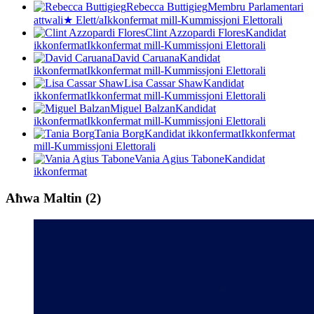
Rebecca Buttigieg
Membru Parlamentari
attwali
★
Elett/a
Ikkonfermat mill-Kummissjoni Elettorali
Clint Azzopardi Flores
Kandidat
ikkonfermat
Ikkonfermat mill-Kummissjoni Elettorali
David Caruana
Kandidat
ikkonfermat
Ikkonfermat mill-Kummissjoni Elettorali
Lisa Cassar Shaw
Kandidat
ikkonfermat
Ikkonfermat mill-Kummissjoni Elettorali
Miguel Balzan
Kandidat
ikkonfermat
Ikkonfermat mill-Kummissjoni Elettorali
Tania Borg
Kandidat ikkonfermat
Ikkonfermat
mill-Kummissjoni Elettorali
Vania Agius Tabone
Kandidat
ikkonfermat
Aħwa Maltin
(
2
)