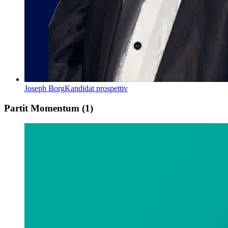
Joseph Borg
Kandidat prospettiv
Partit Momentum
(
1
)