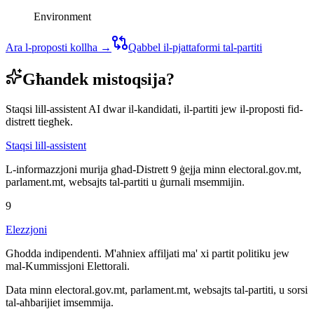
Environment
Ara l-proposti kollha →
Qabbel il-pjattaformi tal-partiti
Għandek mistoqsija?
Staqsi lill-assistent AI dwar il-kandidati, il-partiti jew il-proposti fid-
distrett tiegħek.
Staqsi lill-assistent
L-informazzjoni murija għad-Distrett 9 ġejja minn electoral.gov.mt,
parlament.mt, websajts tal-partiti u ġurnali msemmijin.
9
Elezzjoni
Għodda indipendenti. M'aħniex affiljati ma' xi partit politiku jew
mal-Kummissjoni Elettorali.
Data minn electoral.gov.mt, parlament.mt, websajts tal-partiti, u sorsi
tal-aħbarijiet imsemmija.