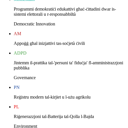
Programmi demokratiċi edukattivi għaċ-ċittadini dwar is-
sistemi elettorali u r-responsabbiltà
Democratic Innovation
AM
Appoġġ għal inizjattivi tas-soċjetà ċivili
ADPD
Jintemm il-prattika tal-'persuni ta' fiduċja' fl-amministrazzjoni
pubblika
Governance
PN
Reġistru modern tal-kirjiet u l-użu agrikolu
PL
Riġenerazzjoni tal-Batterija tal-Qolla l-Bajda
Environment