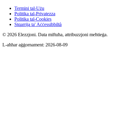
Termini tal-Użu
Politika tal-Privatezza
Politika tal-Cookies
Stqarrija ta' Aċċessibbiltà
© 2026 Elezzjoni. Data miftuħa, attribuzzjoni meħtieġa.
L-aħħar aġġornament
:
2026-08-09