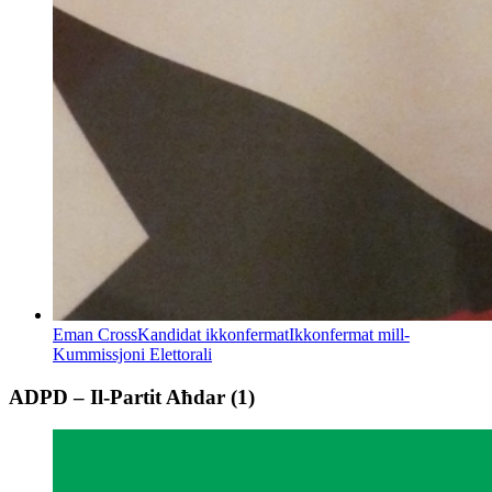
Eman Cross
Kandidat ikkonfermat
Ikkonfermat mill-
Kummissjoni Elettorali
ADPD – Il-Partit Aħdar
(
1
)