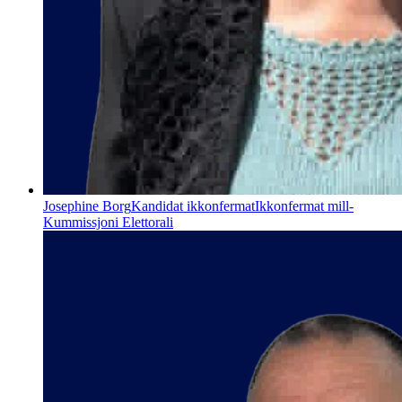
Josephine Borg
Kandidat ikkonfermat
Ikkonfermat mill-
Kummissjoni Elettorali