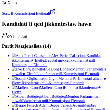
Ta' Xbiex
Sors: Il-Kummissjoni Elettorali
Kandidati li qed jikkontestaw hawn
29 kandidati
Partit Nazzjonalista
(
14
)
Alex Perici Calascione
Kandidat
ikkonfermat
★
Elett/a
Deputat mexxej
Ikkonfermat mill-
Kummissjoni Elettorali
Eve Borg Bonello
Membru Parlamentari
attwali
★
Elett/a
Ikkonfermat mill-Kummissjoni Elettorali
Joseph Giglio
Membru Parlamentari attwali
★
Elett/a
Ikkonfermat mill-Kummissjoni Elettorali
Marilena Gauci
Kandidat ikkonfermat
★
Elett/a
Albert Buttigieg
Membru Parlamentari
attwali
Ikkonfermat mill-Kummissjoni Elettorali
Beppe Fenech Adami
Membru
Parlamentari attwali
Ikkonfermat mill-Kummissjoni Elettorali