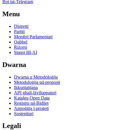
Bot tat-Telegram
Menu
Distretti
Partiti
Membri Parlamentari
Qabbel
Riżorsi
Staqsi lill-AI
Dwarna
Dwarna u Metodoloġija
Metodoloġija tal-proposti
Ikkuntattjana
API għall-Iżviluppaturi
Katalgu Open Data
Reġistru tal-Bidliet
Appoġġja l-proġett
Sostenituri
Legali