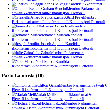
Charles Selvaggi
Kandidat ikkonfermat
Graham Bencini
Membru Parlamentari
attwali
Ikkonfermat mill-Kummissjoni Elettorali
Graziella Attard Previ
Membru
Parlamentari attwali
Ikkonfermat mill-Kummissjoni Elettorali
James Aaron Ellul
Kandidat
ikkonfermat
Ikkonfermat mill-Kummissjoni Elettorali
Jonathan Muscat
Kandidat
ikkonfermat
Ikkonfermat mill-Kummissjoni Elettorali
Joseph Aquilina
Kandidat
ikkonfermat
Ikkonfermat mill-Kummissjoni Elettorali
Julie Zahra
Membru Parlamentari
attwali
Ikkonfermat mill-Kummissjoni Elettorali
Noel Muscat
Kandidat
ikkonfermat
Ikkonfermat mill-Kummissjoni Elettorali
Partit Laburista
(
10
)
Clifton Grima
Membru Parlamentari attwali
★
Elett/a
Ikkonfermat mill-Kummissjoni Elettorali
Mariah Meli
Kandidat ikkonfermat
★
Elett/a
Ikkonfermat mill-Kummissjoni Elettorali
Michael Falzon
Membru Parlamentari
attwali
★
Elett/a
Ikkonfermat mill-Kummissjoni Elettorali